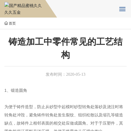
首页
首页
铸造加工中零件常见的工艺结
关于国产精品蜜桃久久久久
构
日本蜜桃视频设备
产品中心
发布时间：
2020-05-13
新闻资讯
1、锻造圆角
人力资源
为便于铸件造型，防止从砂型中起模时砂型转角处落砂及浇注时将
转角处冲毁，避免铸件转角处发生裂纹、组织松散以及缩孔等锻造
合作伙伴
缺点，故铸件上相邻表面的相交处应做成圆角。对于于压塑件，其