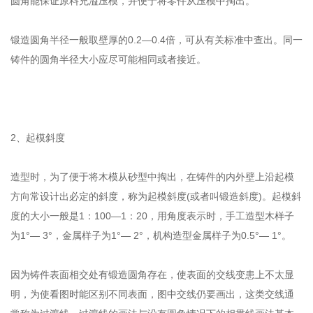
圆角能保证原料充溢压模，并便于将零件从压模中掏出。
联系国产精品蜜桃久久久久
锻造圆角半径一般取壁厚的0.2—0.4倍，可从有关标准中查出。同一
铸件的圆角半径大小应尽可能相同或者接近。
2、起模斜度
造型时，为了便于将木模从砂型中掏出，在铸件的内外壁上沿起模
方向常设计出必定的斜度，称为起模斜度(或者叫锻造斜度)。起模斜
度的大小一般是1：100—1：20，用角度表示时，手工造型木样子
为1°— 3°，金属样子为1°— 2°，机构造型金属样子为0.5°— 1°。
因为铸件表面相交处有锻造圆角存在，使表面的交线变患上不太显
明，为使看图时能区别不同表面，图中交线仍要画出，这类交线通